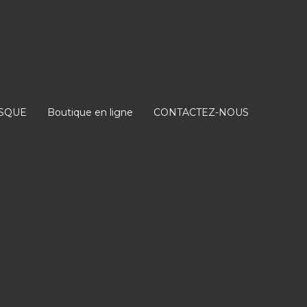
SQUE
Boutique en ligne
CONTACTEZ-NOUS